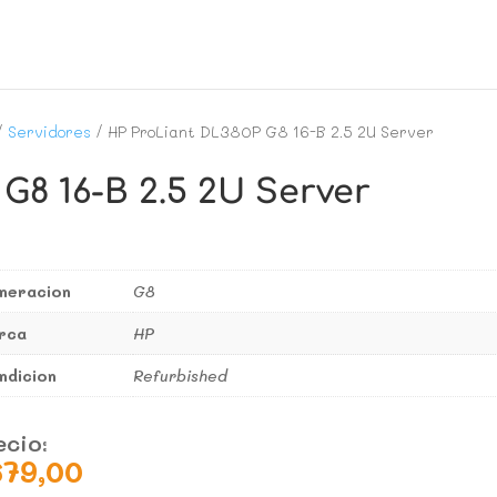
/
Servidores
/ HP ProLiant DL380P G8 16-B 2.5 2U Server
G8 16-B 2.5 2U Server
neracion
G8
rca
HP
ndicion
Refurbished
ecio:
679,00