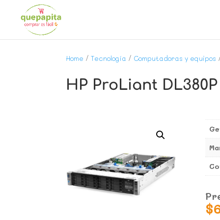
Home
/
Tecnología
/
Computadoras y equipos
HP ProLiant DL380P 
Ge
Ma
Co
Pr
$