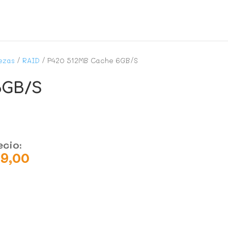
ezas
/
RAID
/ P420 512MB Cache 6GB/S
6GB/S
ecio:
29,00