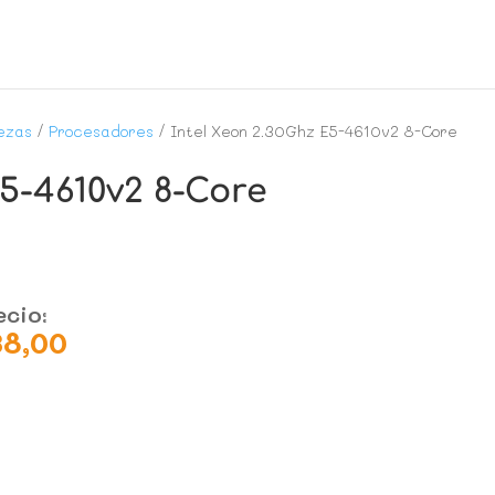
ezas
/
Procesadores
/ Intel Xeon 2.30Ghz E5-4610v2 8-Core
E5-4610v2 8-Core
ecio:
38,00