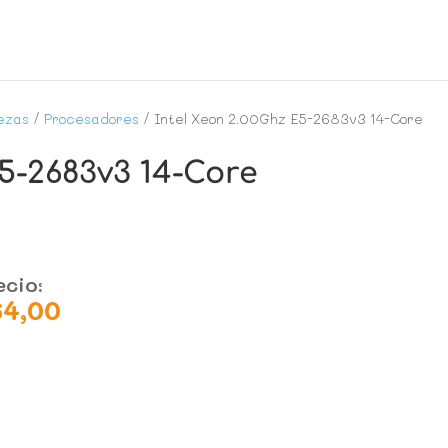
ezas
/
Procesadores
/ Intel Xeon 2.00Ghz E5-2683v3 14-Core
E5-2683v3 14-Core
ecio:
64,00