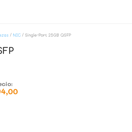
ezas
/
NIC
/ Single-Port 25GB QSFP
SFP
ecio:
94,00