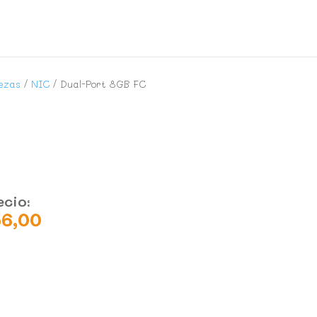
ezas
/
NIC
/ Dual-Port 8GB FC
ecio:
56,00