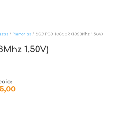
ezas
/
Memorias
/ 8GB PC3-10600R (1333Mhz 1.50V)
3Mhz 1.50V)
ecio:
15,00