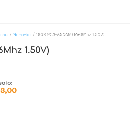
ezas
/
Memorias
/ 16GB PC3-8500R (1066Mhz 1.50V)
6Mhz 1.50V)
ecio:
23,00