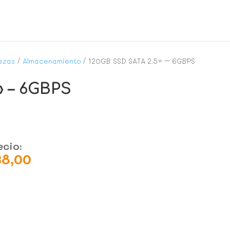
ezas
/
Almacenamiento
/ 120GB SSD SATA 2.5» – 6GBPS
» – 6GBPS
ecio:
38,00