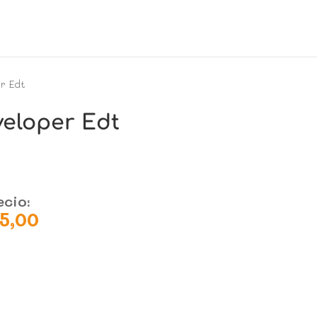
r Edt
veloper Edt
ecio:
15,00